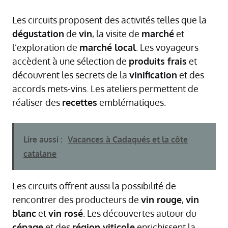
Les circuits proposent des activités telles que la
dégustation
de
vin
, la visite de
marché
et
l’exploration de
marché local
. Les voyageurs
accèdent à une sélection de
produits frais
et
découvrent les secrets de la
vinification
et des
accords mets-vins. Les ateliers permettent de
réaliser des
recettes
emblématiques.
Lire aussi :
Vacances à Cadaqués et la côte
catalane
Les circuits offrent aussi la possibilité de
rencontrer des producteurs de
vin rouge
,
vin
blanc
et
vin rosé
. Les découvertes autour du
cépage
et des
région viticole
enrichissent la