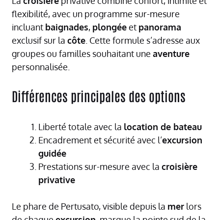
La
croisière
privative combine confort, intimité et
flexibilité, avec un programme sur-mesure
incluant
baignades
,
plongée
et
panorama
exclusif sur la
côte
. Cette formule s’adresse aux
groupes ou familles souhaitant une
aventure
personnalisée.
Différences principales des options
Liberté totale avec la
location de bateau
Encadrement et sécurité avec l’
excursion
guidée
Prestations sur-mesure avec la
croisière
privative
Le phare de Pertusato, visible depuis la
mer
lors
de chaque
excursion
, marque la pointe sud de la