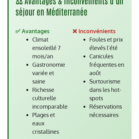
⚖️ Avantages & Inconvénients d’un
séjour en Méditerranée
✅ Avantages
❌ Inconvénients
Climat
Foules et prix
ensoleillé 7
élevés l’été
mois/an
Canicules
Gastronomie
fréquentes en
variée et
août
saine
Surtourisme
Richesse
dans les hot-
culturelle
spots
incomparable
Réservations
Plages et
nécessaires
eaux
cristallines