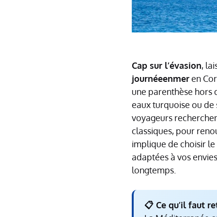
Cap sur l’évasion
, la
journéeenmer
en Cor
une parenthèse hors 
eaux turquoise ou de 
voyageurs recherchent
classiques, pour reno
implique de choisir le
adaptées à vos envies
longtemps.
📋 Ce qu’il faut re