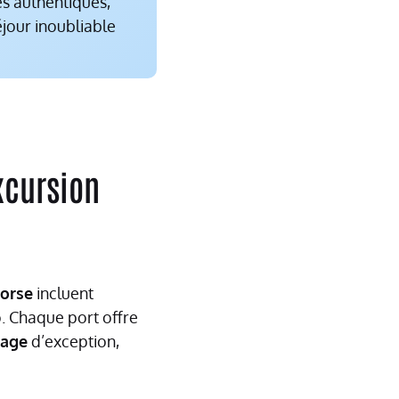
es authentiques,
éjour inoubliable
xcursion
corse
incluent
lo. Chaque port offre
sage
d’exception,