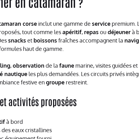
mer en catamaran ?
tamaran corse
inclut une gamme de
service
premium. 
proposés, tout comme les
apéritif
,
repas
ou
déjeuner
à b
 Des
snacks
et
boissons
fraîches accompagnent la
navig
s formules haut de gamme.
ling
,
observation
de la
faune
marine, visites guidées et
té nautique
les plus demandées. Les circuits privés intèg
biance festive en
groupe
restreint.
 et activités proposées
tif
à bord
des eaux cristallines
c équipement fourni