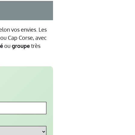
elon vos envies. Les
o ou Cap Corse, avec
vé
ou
groupe
très