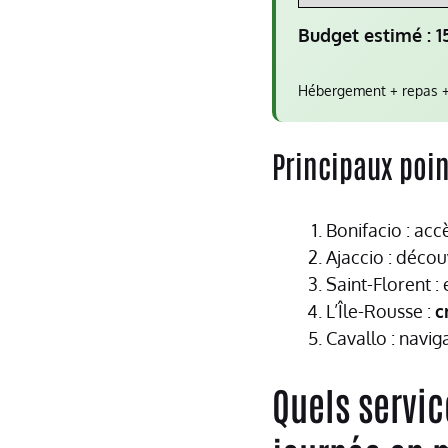
Budget estimé :
1
Hébergement + repas + 
Principaux poin
Bonifacio : ac
Ajaccio : déco
Saint-Florent :
L’Île-Rousse :
c
Cavallo : navig
Quels servic