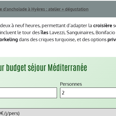
e d’anchoïade à Hyères : atelier + dégustation
 deux à neuf heures, permettant d’adapter la
croisière
s
 incluent le tour des
îles
Lavezzi, Sanguinaires, Bonifaci
orkeling
dans des criques turquoise, et des options
pri
ur budget séjour Méditerranée
Personnes