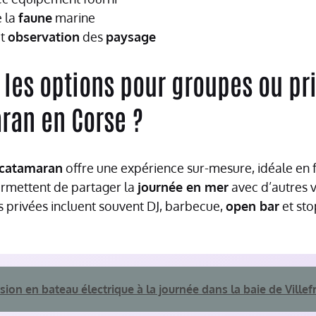
 la
faune
marine
et
observation
des
paysage
 les options pour groupes ou pr
ran en Corse ?
catamaran
offre une expérience sur-mesure, idéale en f
rmettent de partager la
journée en mer
avec d’autres v
s privées incluent souvent DJ, barbecue,
open bar
et st
sion en bateau électrique à la journée dans la baie de Ville