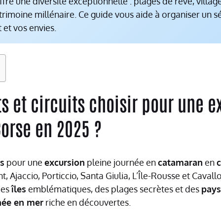
fre une diversité exceptionnelle : plages de rêve, villag
rimoine millénaire. Ce guide vous aide à organiser un s
 et vos envies.
s et circuits choisir pour une e
orse en 2025 ?
s
pour une
excursion
pleine journée en
catamaran
en
t, Ajaccio, Porticcio, Santa Giulia, L’Île-Rousse et Caval
des
îles
emblématiques, des plages secrètes et des
pay
née en mer
riche en découvertes.