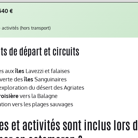
540
€
activités (hors transport)
ts de départ et circuits
cès aux
îles
Lavezzi et falaises
uverte des
îles
Sanguinaires
 exploration du désert des Agriates
roisière
vers la Balagne
ation vers les plages sauvages
es et activités sont inclus lors 