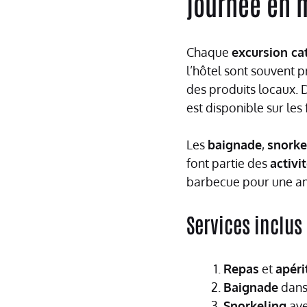
journée en 
Chaque
excursion ca
l’hôtel sont souvent 
des produits locaux.
est disponible sur le
Les
baignade
,
snorke
font partie des
activi
barbecue pour une am
Services inclus
Repas
et
apéri
Baignade
dans 
Snorkeling
ave