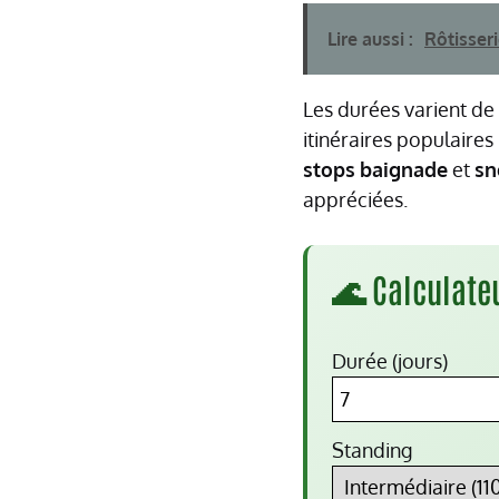
Lire aussi :
Rôtisseri
Les durées varient de
itinéraires populaires
stops
baignade
et
sn
appréciées.
🌊 Calculate
Durée (jours)
Standing