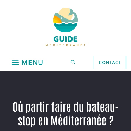
Aller
au
contenu
MENU
CONTACT
Où partir faire du bateau-
stop en Méditerranée ?