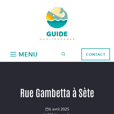
Aller
au
contenu
MENU
CONTACT
Rue Gambetta à Sète
6 avril 2025