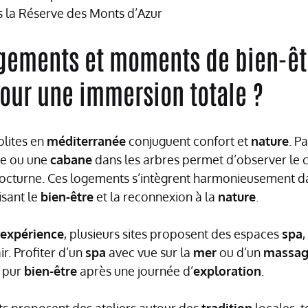
s la Réserve des Monts d’Azur
gements et moments de bien-êt
pour une immersion totale ?
olites en
méditerranée
conjuguent confort et
nature
. P
te ou une
cabane
dans les arbres permet d’observer le ci
octurne. Ces logements s’intègrent harmonieusement da
isant le
bien-être
et la reconnexion à la
nature
.
expérience
, plusieurs sites proposent des espaces
spa
,
ir. Profiter d’un
spa
avec vue sur la
mer
ou d’un
massa
e pur
bien-être
après une journée d’
exploration
.
s proposent des ateliers autour des
tradition
locales, t