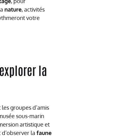
tage
, pour
la
nature
, activités
rythmeront votre
explorer la
t les groupes d’amis
n musée sous-marin
ersion artistique et
 d’observer la
faune