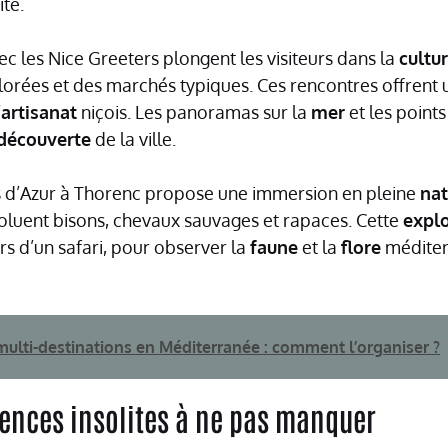
té.
ec les Nice Greeters plongent les visiteurs dans la
cultu
olorées et des marchés typiques. Ces rencontres offrent 
’
artisanat
niçois. Les panoramas sur la
mer
et les points
découverte
de la ville.
 d’Azur à Thorenc propose une immersion en pleine
nat
oluent bisons, chevaux sauvages et rapaces. Cette
explo
rs d’un safari, pour observer la
faune
et la
flore
méditer
ulti-destinations en Méditerranée : comment l’organiser ?
iences insolites à ne pas manquer