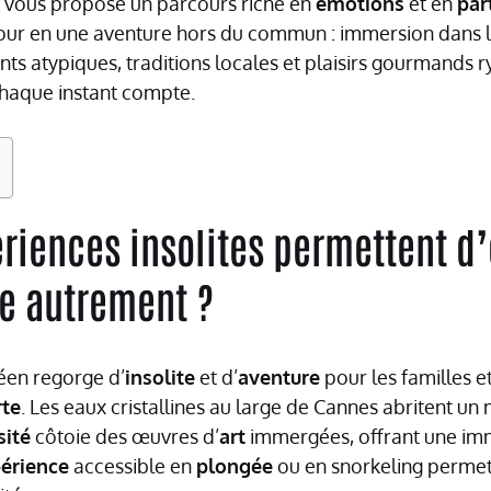
je vous propose un parcours riche en
émotions
et en
par
jour en une aventure hors du commun : immersion dans 
ts atypiques, traditions locales et plaisirs gourmands 
haque instant compte.
riences insolites permettent d’
e autrement ?
néen regorge d’
insolite
et d’
aventure
pour les familles e
te
. Les eaux cristallines au large de Cannes abritent u
sité
côtoie des œuvres d’
art
immergées, offrant une imm
érience
accessible en
plongée
ou en snorkeling permet