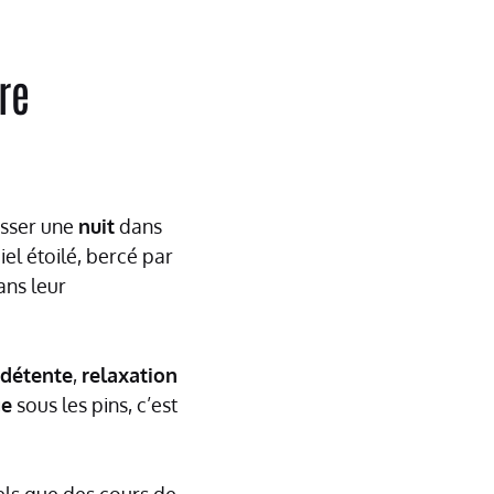
re
asser une
nuit
dans
el étoilé, bercé par
ns leur
détente
,
relaxation
ge
sous les pins, c’est
els que des cours de