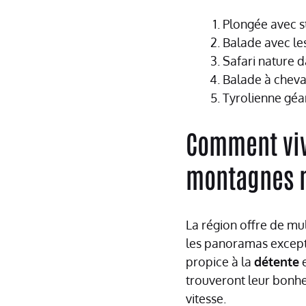
Plongée avec s
Balade avec le
Safari nature 
Balade à cheval
Tyrolienne géa
Comment viv
montagnes 
La région offre de mul
les panoramas excepti
propice à la
détente
e
trouveront leur bonhe
vitesse.