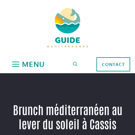
Aller
au
contenu
MENU
CONTACT
Brunch méditerranéen au
lever du soleil à Cassis