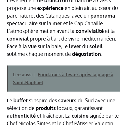
L’événement de
brunch
du dimanche à Cassis
propose une
expérience
en plein air, au cœur du
parc naturel des Calanques, avec un
panorama
spectaculaire sur la
mer
et le Cap Canaille.
L’atmosphère met en avant la
convivialité
et la
convivial
propre à l’art de vivre méditerranéen.
Face à la
vue
sur la baie, le
lever
du
soleil
sublime chaque moment de
dégustation
.
Lire aussi :
Food‑truck à tester après la plage à
Saint‑Raphaël
Le
buffet
s’inspire des
saveurs
du Sud avec une
sélection de
produits
locaux, garantissant
authenticité
et fraîcheur. La
cuisine
signée par le
Chef Nicolas Sintes et le Chef Pâtissier Valentin