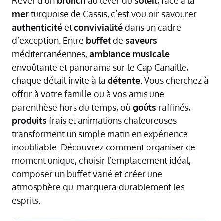
Rêver d’un
brunch
au lever du
soleil
, face à la
mer
turquoise de Cassis, c’est vouloir savourer
authenticité
et
convivialité
dans un cadre
d’exception. Entre
buffet
de
saveurs
méditerranéennes,
ambiance
musicale
envoûtante et panorama sur le Cap Canaille,
chaque détail invite à la
détente
. Vous cherchez à
offrir à votre famille ou à vos amis une
parenthèse hors du temps, où
goûts
raffinés,
produits
frais et animations chaleureuses
transforment un simple matin en expérience
inoubliable. Découvrez comment organiser ce
moment unique, choisir l’emplacement idéal,
composer un buffet varié et créer une
atmosphère qui marquera durablement les
esprits.