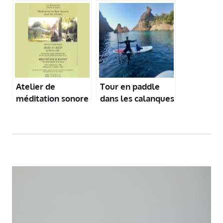
plages du Var
Méditerranée
Atelier de
Tour en paddle
méditation sonore
dans les calanques
sur une plage
de Sugiton
corse