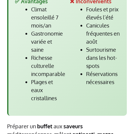
✅ Avantages
❌ Inconvénients
Climat
Foules et prix
ensoleillé 7
élevés l’été
mois/an
Canicules
Gastronomie
fréquentes en
variée et
août
saine
Surtourisme
Richesse
dans les hot-
culturelle
spots
incomparable
Réservations
Plages et
nécessaires
eaux
cristallines
Préparer un
buffet
aux
saveurs