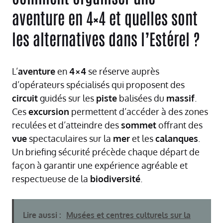
aventure en 4×4 et quelles sont
les alternatives dans l’Estérel ?
L’
aventure
en
4×4
se réserve auprès
d’opérateurs spécialisés qui proposent des
circuit
guidés sur les
piste
balisées du
massif
.
Ces
excursion
permettent d’accéder à des zones
reculées et d’atteindre des
sommet
offrant des
vue
spectaculaires sur la
mer
et les
calanques
.
Un briefing sécurité précède chaque départ de
façon à garantir une expérience agréable et
respectueuse de la
biodiversité
.
Lire aussi :
Musées et centres culturels sur la