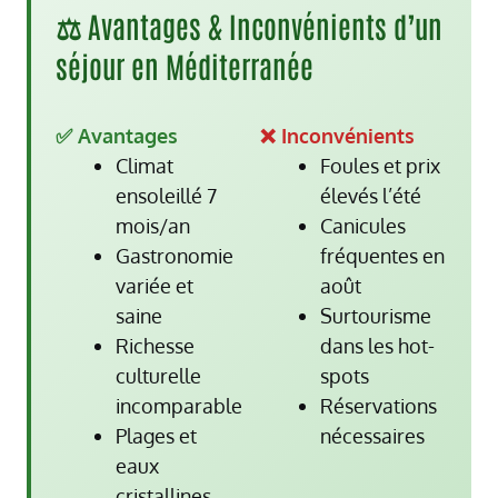
⚖️ Avantages & Inconvénients d’un
séjour en Méditerranée
✅ Avantages
❌ Inconvénients
Climat
Foules et prix
ensoleillé 7
élevés l’été
mois/an
Canicules
Gastronomie
fréquentes en
variée et
août
saine
Surtourisme
Richesse
dans les hot-
culturelle
spots
incomparable
Réservations
Plages et
nécessaires
eaux
cristallines