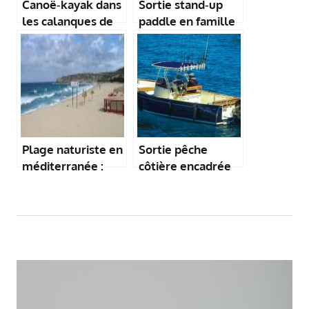
Canoë‑kayak dans
Sortie stand‑up
les calanques de
paddle en famille
l’Estérel
à Port‑Grimaud
Plage naturiste en
Sortie pêche
méditerranée :
côtière encadrée
cala de l’Alga
près de Bandol
(Corse)