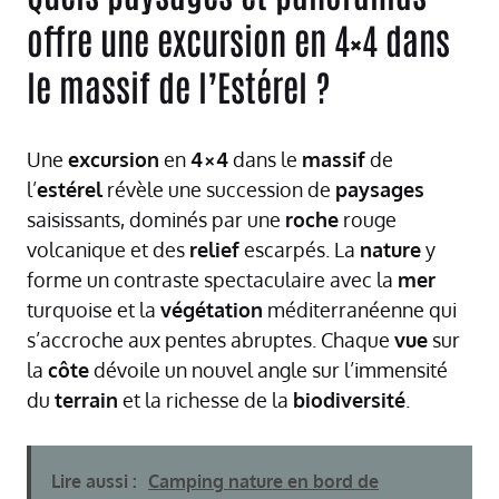
offre une excursion en 4×4 dans
le massif de l’Estérel ?
Une
excursion
en
4×4
dans le
massif
de
l’
estérel
révèle une succession de
paysages
saisissants, dominés par une
roche
rouge
volcanique et des
relief
escarpés. La
nature
y
forme un contraste spectaculaire avec la
mer
turquoise et la
végétation
méditerranéenne qui
s’accroche aux pentes abruptes. Chaque
vue
sur
la
côte
dévoile un nouvel angle sur l’immensité
du
terrain
et la richesse de la
biodiversité
.
Lire aussi :
Camping nature en bord de