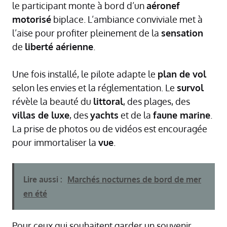
le participant monte à bord d’un
aéronef
motorisé
biplace. L’ambiance conviviale met à
l’aise pour profiter pleinement de la
sensation
de
liberté aérienne
.
Une fois installé, le pilote adapte le
plan de vol
selon les envies et la réglementation. Le
survol
révèle la beauté du
littoral
, des plages, des
villas de luxe
, des
yachts
et de la
faune marine
.
La prise de photos ou de vidéos est encouragée
pour immortaliser la
vue
.
Lire aussi :
Marchés nocturnes de bord de mer
en été
Pour ceux qui souhaitent garder un souvenir