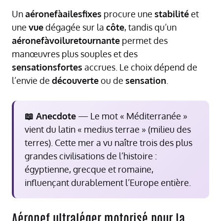
Un
aéronefàailesfixes
procure une
stabilité
et
une
vue
dégagée sur la
côte
, tandis qu’un
aéronefàvoiluretournante
permet des
manœuvres plus souples et des
sensationsfortes
accrues. Le choix dépend de
l’envie de
découverte
ou de
sensation
.
📖 Anecdote
— Le mot « Méditerranée »
vient du latin « medius terrae » (milieu des
terres). Cette mer a vu naître trois des plus
grandes civilisations de l’histoire :
égyptienne, grecque et romaine,
influençant durablement l’Europe entière.
Aéronef ultraléger motorisé pour la