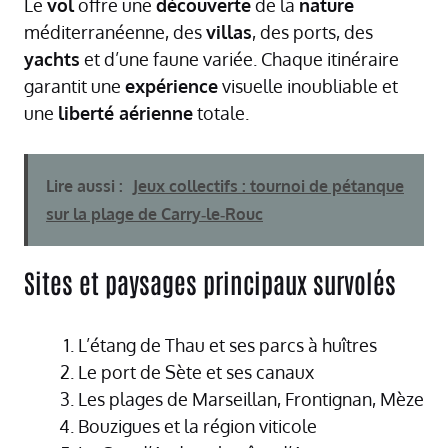
Le
vol
offre une
découverte
de la
nature
méditerranéenne, des
villas
, des ports, des
yachts
et d’une faune variée. Chaque itinéraire
garantit une
expérience
visuelle inoubliable et
une
liberté aérienne
totale.
Lire aussi :
Jeux collectifs : tournoi de pétanque
sur la plage de Carry‑le‑Rouc
Sites et paysages principaux survolés
L’étang de Thau et ses parcs à huîtres
Le port de Sète et ses canaux
Les plages de Marseillan, Frontignan, Mèze
Bouzigues et la région viticole