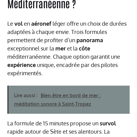
Méditerranéenne ?
Le
vol
en
aéronef
léger offre un choix de durées
adaptées à chaque envie. Trois formules
permettent de profiter d’un
panorama
exceptionnel sur la
mer
et la
côte
méditerranéenne. Chaque option garantit une
expérience
unique, encadrée par des pilotes
expérimentés.
Lire aussi :
Bien‑être en bord de mer :
méditation sonore à Saint‑Tropez
La formule de 15 minutes propose un
survol
rapide autour de Sète et ses alentours. La