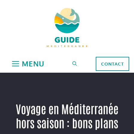
Aller
au
contenu
MENU
CONTACT
Voyage en Méditerranée
hors saison : bons plans